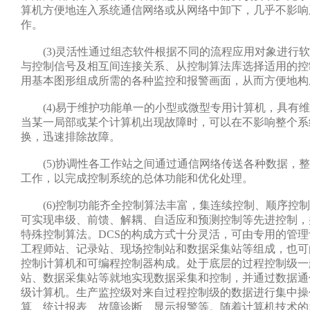
算机方便地连入系统通信网络或从网络中卸下，几乎不影响
作。
(3)灵活性通过组态软件根据不同的流程应用对象进行软
与控制信号及相互间连接关系、从控制算法库选择适用的控
用基本图形组成所需的各种监控和报警画面，从而方便地构
(4)易于维护功能单一的小型或微型专用计算机，具有维
当某一局部或某个计算机出现故障时，可以在不影响整个系
换，迅速排除故障。
(5)协调性各工作站之间通过通信网络传送各种数据，整
工作，以完成控制系统的总体功能和优化处理。
(6)控制功能齐全控制算法丰富，集连续控制、顺序控制
可实现串级、前馈、解耦、自适应和预测控制等先进控制，
特殊控制算法。DCS的构成方式十分灵活，可由专用的管
工程师站、记录站、现场控制站和数据采集站等组成，也可
控制计算机和可编程控制器构成。处于底层的过程控制级一
站、数据采集站等就地实现数据采集和控制，并通过数据通
级计算机。生产监控级对来自过程控制级的数据进行集中操
算、统计报表、故障诊断、显示报警等。随着计算机技术的