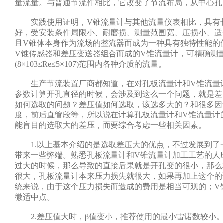
量流量。与普通节流件相比，它改变了节流布局，从中心孔
实践使用证明，V锥流量计与其他流量仪表相比，具有
好，受安装条件局限小、耐磨损、测量范围宽、压损小、适
且V锥体本身作为流场的整流器而成为一种具有独特性能的
V锥传感器和差压变送器组合而成的V锥流量计，可精确测
(8×103≤Re≤5×107)范围内各种介质的流量。
生产节流装置厂商都知道，在对孔板流量计和V锥流量
参数计算开孔直径的时候，会涉及到这么一个问题，就是差
如何选取的问题？差压值如何选取，该选多大的？和很多因
度，前后直管段等，所以说在计算孔板流量计和V锥流量计
能盲目的选取大的差压，而要综合考虑一些相关因素。
1.以上基本介绍的是选取差压大的优点，不过发展到了
带来一些弊端。熟悉孔板流量计和V锥流量计加工工艺的人
过大的时候，那么导致的直接后果就是开孔变的很小，那么
很大，孔板流量计本来压力损失就很大，如果再加上这个的
统来说，由于这个压力损失而造成的费用是相当可观的；V
微适中点。
2.差压值大时，β值变小，推荐使用的最小雷诺数较小